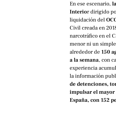
En ese escenario,
l
Interio
r dirigido p
liquidación del
OCO
Civil creada en 201
narcotráfico en el 
menor ni un simple
alrededor de
150 ag
a la semana
, con c
experiencia acumul
la información pub
de detenciones, to
impulsar el mayor 
España, con 152 pe