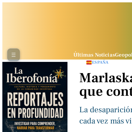
Últimas Noticias
Geopol
ESPAÑA
Marlaska
que cont
La desaparició
cada vez más v