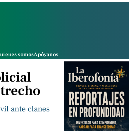
uienes somos
Apóyanos
icial
strecho
il ante clanes