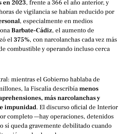
s en 2023
, frente a 366 el año anterior, y
 horas de vigilancia se habían reducido por
personal
, especialmente en medios
 zona
Barbate-Cádiz
, el aumento de
zó el
375%
, con narcolanchas cada vez más
 de combustible y operando incluso cerca
tral: mientras el Gobierno hablaba de
illones, la Fiscalía describía
menos
 aprehensiones, más narcolanchas y
de impunidad
. El discurso oficial de Interior
or completo —hay operaciones, detenidos
ro sí queda gravemente debilitado cuando