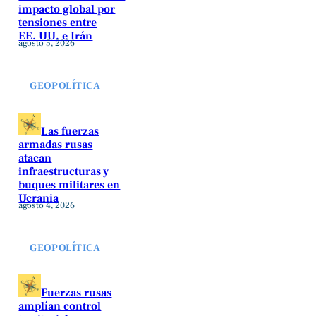
impacto global por
tensiones entre
EE. UU. e Irán
agosto 5, 2026
GEOPOLÍTICA
Las fuerzas
armadas rusas
atacan
infraestructuras y
buques militares en
Ucrania
agosto 4, 2026
GEOPOLÍTICA
Fuerzas rusas
amplían control