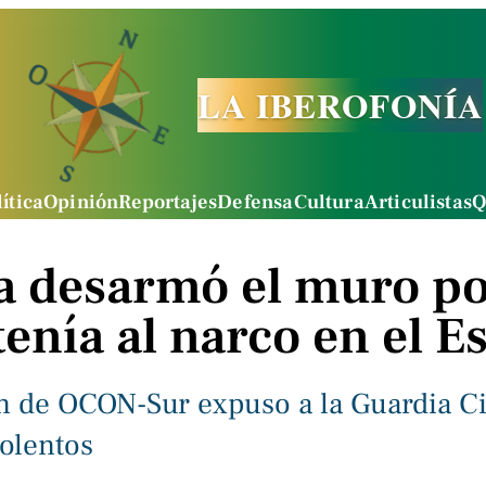
LA IBEROFONÍA
ítica
Opinión
Reportajes
Defensa
Cultura
Articulistas
Q
 desarmó el muro pol
enía al narco en el E
n de OCON-Sur expuso a la Guardia Civ
iolentos