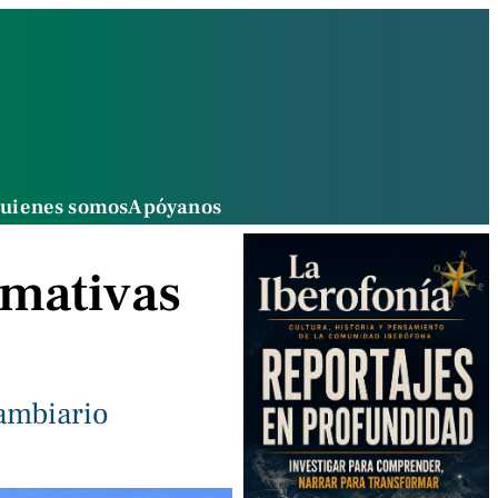
uienes somos
Apóyanos
rmativas
ambiario