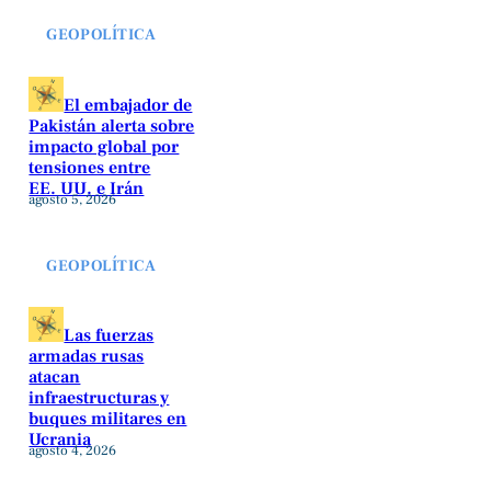
GEOPOLÍTICA
El embajador de
Pakistán alerta sobre
impacto global por
tensiones entre
EE. UU. e Irán
agosto 5, 2026
GEOPOLÍTICA
Las fuerzas
armadas rusas
atacan
infraestructuras y
buques militares en
Ucrania
agosto 4, 2026