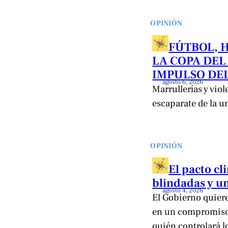
OPINIÓN
FÚTBOL, 
LA COPA DEL
IMPULSO DEL
agosto 6, 2026
Marrullerías y viol
escaparate de la u
OPINIÓN
El pacto c
blindadas y un
agosto 4, 2026
El Gobierno quiere 
en un compromiso 
quién controlará l