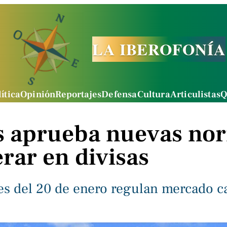
LA IBEROFONÍA
ítica
Opinión
Reportajes
Defensa
Cultura
Articulistas
Q
s aprueba nuevas no
rar en divisas
es del 20 de enero regulan mercado c