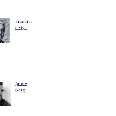
Francisc
o Oya
Jaime
Goig