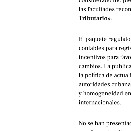
considerado incipie
las facultades reco
Tributario»
.
El paquete regulato
contables para regis
incentivos para fav
cambios. La public
la política de actu
autoridades cubanas
y homogeneidad en 
internacionales.
No se han presenta