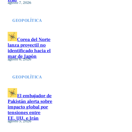
agosto 7, 2026
GEOPOLÍTICA
Corea del Norte
lanza proyectil no
identificado hacia el
mar de Japón
agosto 6, 2026
GEOPOLÍTICA
El embajador de
Pakistán alerta sobre
impacto global por
tensiones entre
EE. UU. e Irán
agosto 5, 2026