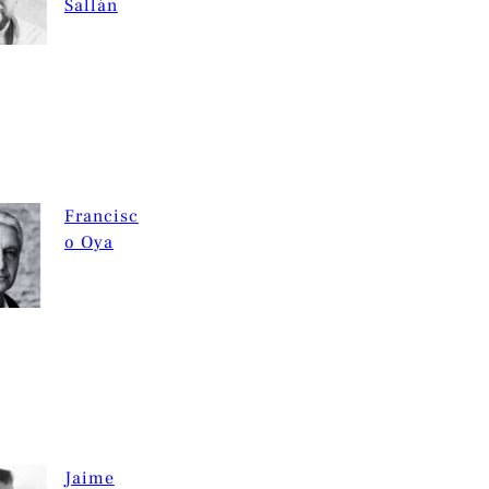
Sallán
Francisc
o Oya
Jaime