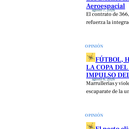
Aeroespacial
agosto 7, 2026
El contrato de 366
refuerza la integr
OPINIÓN
FÚTBOL, 
LA COPA DEL
IMPULSO DEL
agosto 6, 2026
Marrullerías y viol
escaparate de la u
OPINIÓN
El pacto c