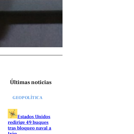
Últimas noticias
GEOPOLÍTICA
Estados Unidos
redirige 49 buques
tras bloqueo naval a
Irán