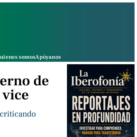
uienes somos
Apóyanos
erno de
 vice
criticando