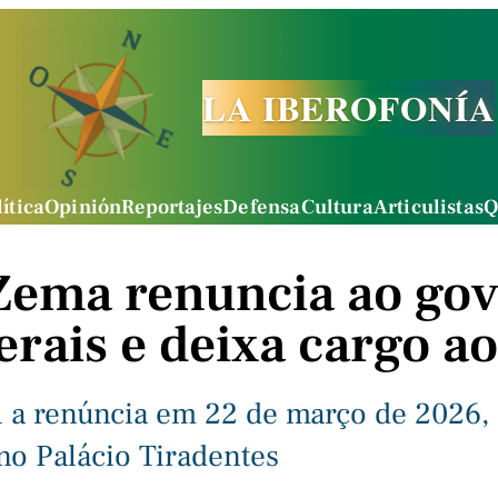
LA IBEROFONÍA
ítica
Opinión
Reportajes
Defensa
Cultura
Articulistas
Q
ema renuncia ao gov
rais e deixa cargo ao
a renúncia em 22 de março de 2026, 
 no Palácio Tiradentes