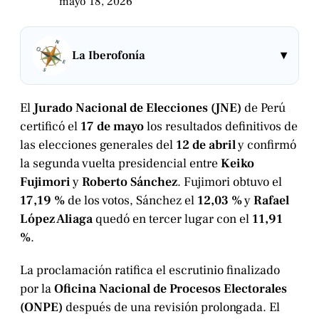
mayo 18, 2026
▾
La Iberofonía
El
Jurado Nacional de Elecciones (JNE)
de Perú
certificó el
17 de mayo
los resultados definitivos de
las elecciones generales del
12 de abril
y confirmó
la segunda vuelta presidencial entre
Keiko
Fujimori
y
Roberto Sánchez
. Fujimori obtuvo el
17,19 %
de los votos, Sánchez el
12,03 %
y
Rafael
López Aliaga
quedó en tercer lugar con el
11,91
%
.
La proclamación ratifica el escrutinio finalizado
por la
Oficina Nacional de Procesos Electorales
(ONPE)
después de una revisión prolongada. El