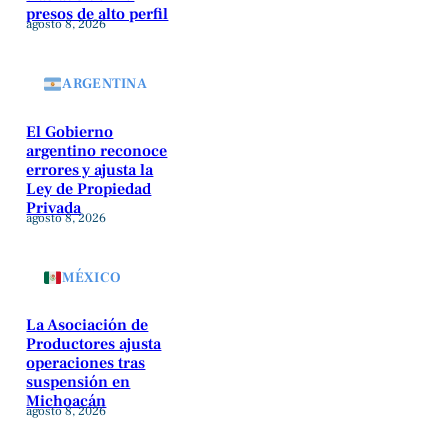
presos de alto perfil
agosto 8, 2026
ARGENTINA
El Gobierno
argentino reconoce
errores y ajusta la
Ley de Propiedad
Privada
agosto 8, 2026
MÉXICO
La Asociación de
Productores ajusta
operaciones tras
suspensión en
Michoacán
agosto 8, 2026