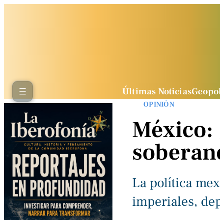
Últimas Noticias
Geopol
OPINIÓN
México:
soberan
La política me
imperiales, de