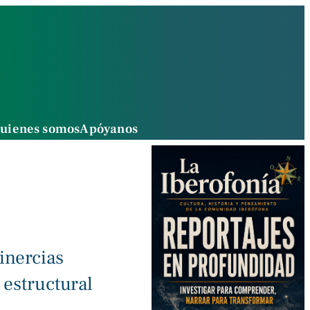
uienes somos
Apóyanos
inercias
 estructural