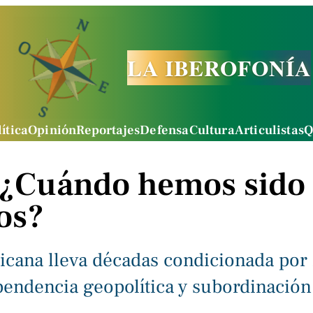
LA IBEROFONÍA
ítica
Opinión
Reportajes
Defensa
Cultura
Articulistas
Q
 ¿Cuándo hemos sido
os?
xicana lleva décadas condicionada por 
pendencia geopolítica y subordinación