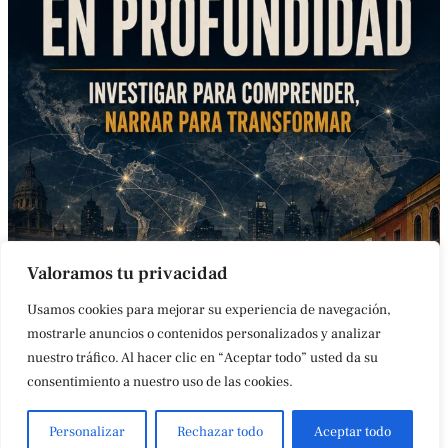
Valoramos tu privacidad
Usamos cookies para mejorar su experiencia de navegación,
mostrarle anuncios o contenidos personalizados y analizar
nuestro tráfico. Al hacer clic en “Aceptar todo” usted da su
CONTACTO
AVISO LEGAL
POLÍTICA DE COOKIES
ACCESIBILIDAD
consentimiento a nuestro uso de las cookies.
ÚLTIMAS NOTICIAS
Personalizar
Rechazar todo
Aceptar todo