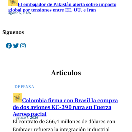
El embajador de Pakistán alerta sobre impacto
global por tensiones entre EE. UU. e Irán
agosto 5, 2026
Síguenos
Facebook
Twitter
Instagram
Artículos
DEFENSA
Colombia firma con Brasil la compra
de dos aviones KC-390 para su Fuerza
Aeroespacial
agosto 7, 2026
El contrato de 366,4 millones de dólares con
Embraer refuerza la integración industrial