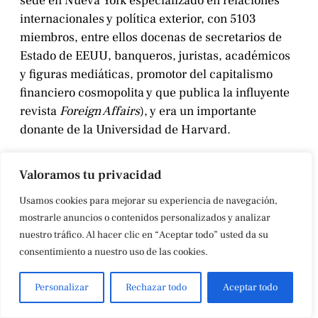
sede en Nueva York especializado en relaciones
internacionales y política exterior, con 5103
miembros, entre ellos docenas de secretarios de
Estado de EEUU, banqueros, juristas, académicos
y figuras mediáticas, promotor del capitalismo
financiero cosmopolita y que publica la influyente
revista
Foreign Affairs
), y era un importante
donante de la Universidad de Harvard.
Epstein poseía un jet privado Boeing 727, llamado
Valoramos tu privacidad
Lolita Express, en el que viajaba con frecuencia,
unas 600 horas de vuelo al año, y siempre con
Usamos cookies para mejorar su experiencia de navegación,
invitados. El Lolita Express fue llamado así por los
mostrarle anuncios o contenidos personalizados y analizar
paisanos de las Islas Vírgenes de los EEUU, donde
nuestro tráfico. Al hacer clic en “Aceptar todo” usted da su
consentimiento a nuestro uso de las cookies.
Epstein tenía propiedades, debido a la frecuente
llegada del jet con chicas adolescentes menores de
Personalizar
Rechazar todo
Aceptar todo
edad a la Pqueña Isla de San Jaime, Little Saint
Jaimes en inglés, pequeña isla situada en el