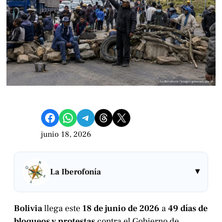
Compartir en Facebook
Compartir en WhatsApp
Compartir en Telegram
Share on Threads
Compartir en X
junio 18, 2026
▾
La Iberofonía
Bolivia
llega este
18 de junio de 2026
a
49 días de
bloqueos y protestas
contra el Gobierno de