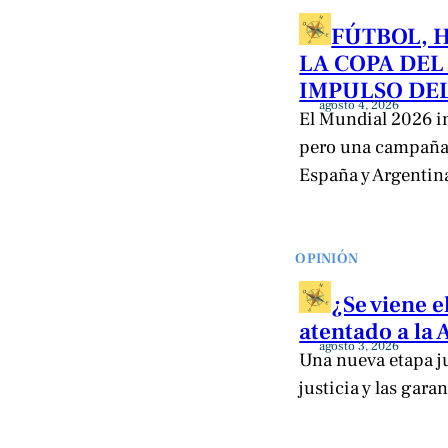
FÚTBOL, 
LA COPA DEL
IMPULSO DEL
agosto 4, 2026
El Mundial 2026 im
pero una campaña 
España y Argentina 
OPINIÓN
¿Se viene e
atentado a la
agosto 3, 2026
Una nueva etapa jud
justicia y las gara