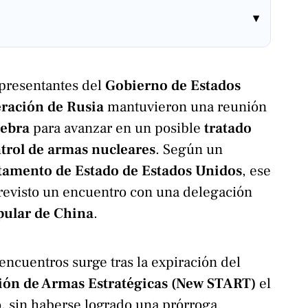
▾
epresentantes del
Gobierno de Estados
ración de Rusia
mantuvieron una reunión
ebra
para avanzar en un posible
tratado
ntrol de armas nucleares
. Según un
amento de Estado de Estados Unidos
, ese
revisto un encuentro con una delegación
pular de China
.
encuentros surge tras la expiración del
ión de Armas Estratégicas (New START)
el
, sin haberse logrado una prórroga.