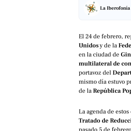
La Iberofonía
El 24 de febrero, r
Unidos
y de la
Fede
en la ciudad de
Gin
multilateral de co
portavoz del
Depart
mismo día estuvo p
de la
República Po
La agenda de estos 
Tratado de Reducc
pasado 5 de febrero