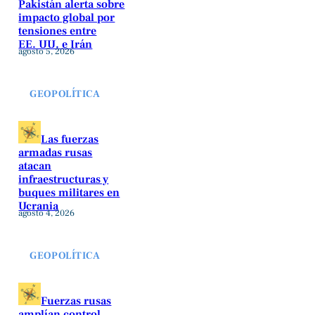
Pakistán alerta sobre
impacto global por
tensiones entre
EE. UU. e Irán
agosto 5, 2026
GEOPOLÍTICA
Las fuerzas
armadas rusas
atacan
infraestructuras y
buques militares en
Ucrania
agosto 4, 2026
GEOPOLÍTICA
Fuerzas rusas
amplían control