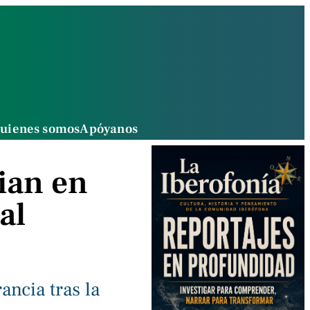
uienes somos
Apóyanos
ian en
al
ancia tras la