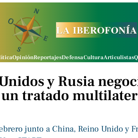
LA IBEROFONÍA
ítica
Opinión
Reportajes
Defensa
Cultura
Articulistas
Q
Unidos y Rusia negoc
un tratado multilater
brero junto a China, Reino Unido y Fr