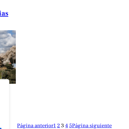
ias
Página anterior
1
2
3
4
5
Página siguiente