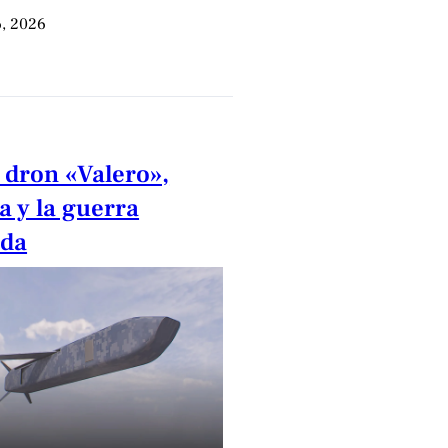
, 2026
 dron «Valero»,
a y la guerra
ida