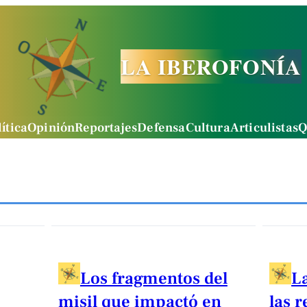
LA IBEROFONÍA
ítica
Opinión
Reportajes
Defensa
Cultura
Articulistas
Q
Los fragmentos del
La
misil que impactó en
las 