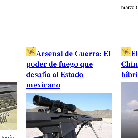
marzo 6
Arsenal de Guerra: El
El
poder de fuego que
Chin
desafía al Estado
híbr
mexicano
ología