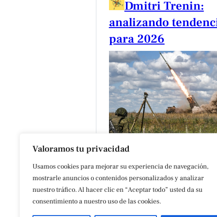
Dmitri Trenin:
analizando tendenc
para 2026
Valoramos tu privacidad
Entre la multipolaridad y la
confrontación prolongada
Usamos cookies para mejorar su experiencia de navegación,
mostrarle anuncios o contenidos personalizados y analizar
enero 22, 2026
nuestro tráfico. Al hacer clic en “Aceptar todo” usted da su
consentimiento a nuestro uso de las cookies.