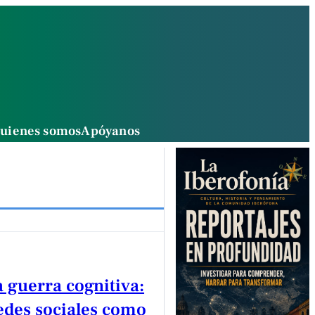
uienes somos
Apóyanos
 guerra cognitiva:
redes sociales como