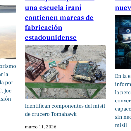
una escuela iraní
nuev
contienen marcas de
fabricación
estadounidense
rorismo
r la
En la e
da por
inform
, Joe
la per
isión
conver
Identifican componentes del misil
capaces
de crucero Tomahawk
sin ne
misil
marzo 11, 2026