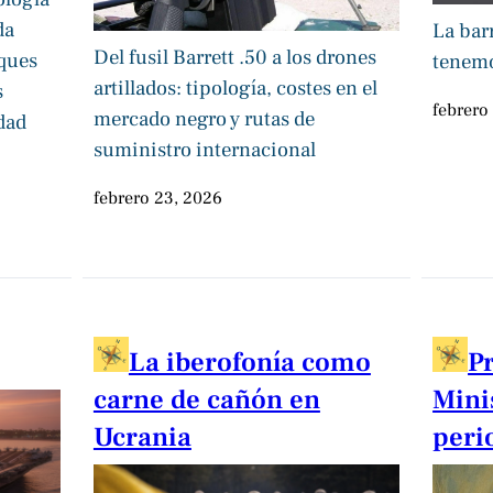
da
La bar
Del fusil Barrett .50 a los drones
aques
tenemo
artillados: tipología, costes en el
s
febrero
mercado negro y rutas de
dad
suministro internacional
febrero 23, 2026
La iberofonía como
P
carne de cañón en
Mini
Ucrania
peri