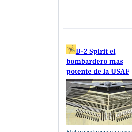
B-2 Spirit el
bombardero mas
potente de la USAF
El ala volante combina tecn