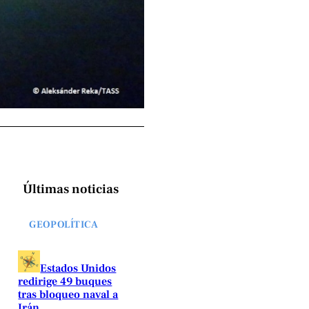
Últimas noticias
GEOPOLÍTICA
Estados Unidos
redirige 49 buques
tras bloqueo naval a
Irán