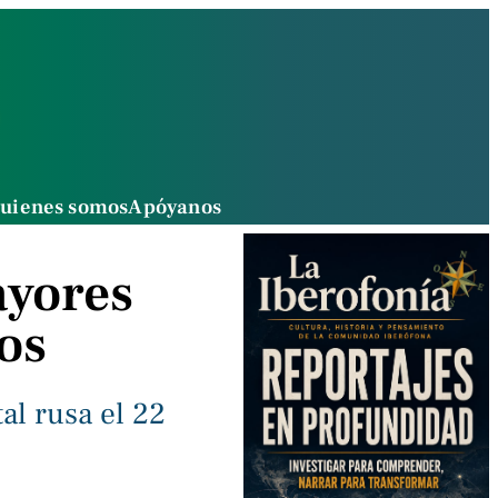
uienes somos
Apóyanos
ayores
os
al rusa el 22