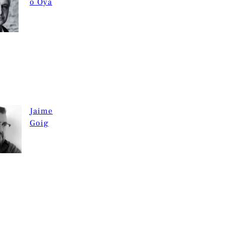
o Oya
Jaime
Goig