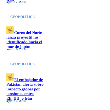
agosto 7, 2026
GEOPOLÍTICA
Corea del Norte
lanza proyectil no
identificado hacia el
mar de Japón
agosto 6, 2026
GEOPOLÍTICA
El embajador de
Pakistán alerta sobre
impacto global por
tensiones entre
EE. UU. e Irán
agosto 5, 2026