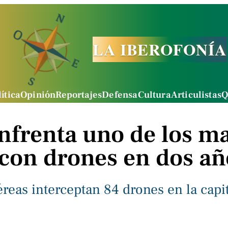
LA IBEROFONÍA
ítica
Opinión
Reportajes
Defensa
Cultura
Articulistas
Q
nfrenta uno de los m
con drones en dos añ
reas interceptan 84 drones en la capit