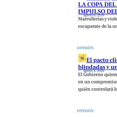
LA COPA DEL
IMPULSO DEL
agosto 6, 2026
Marrullerías y viol
escaparate de la u
OPINIÓN
El pacto c
blindadas y un
agosto 4, 2026
El Gobierno quiere 
en un compromiso 
quién controlará l
OPINIÓN