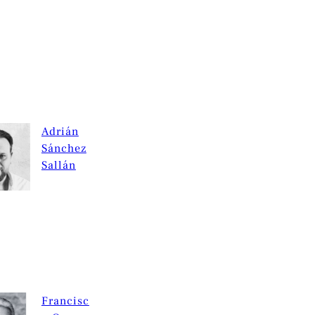
Adrián
Sánchez
Sallán
Francisc