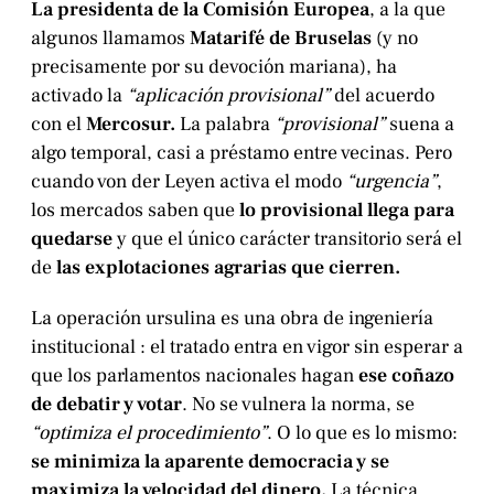
La presidenta de la Comisión Europea
, a la que
algunos llamamos
Matarifé de Bruselas
(y no
precisamente por su devoción mariana), ha
activado la
“aplicación provisional”
del acuerdo
con el
Mercosur.
La palabra
“provisional”
suena a
algo temporal, casi a préstamo entre vecinas. Pero
cuando von der Leyen activa el modo
“urgencia”
,
los mercados saben que
lo provisional llega para
quedarse
y que el único carácter transitorio será el
de
las explotaciones agrarias que cierren.
La operación ursulina es una obra de ingeniería
institucional : el tratado entra en vigor sin esperar a
que los parlamentos nacionales hagan
ese coñazo
de debatir y votar
. No se vulnera la norma, se
“optimiza el procedimiento”
. O lo que es lo mismo:
se minimiza la aparente democracia y se
maximiza la velocidad del dinero.
La técnica