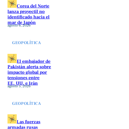
Corea del Norte
lanza proyectil no
identificado hacia el
mar de Japón
agosto 6, 2026
GEOPOLÍTICA
El embajador de
Pakistán alerta sobre
impacto global por
tensiones entre
EE. UU. e Irán
agosto 5, 2026
GEOPOLÍTICA
Las fuerzas
armadas rusas