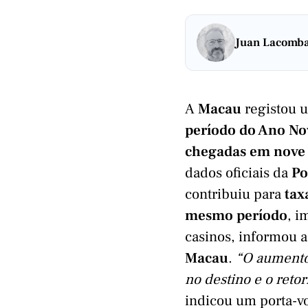
Juan Lacomb
A
Macau
registou
período do Ano No
chegadas em nove 
dados oficiais da
Po
contribuiu para
tax
mesmo período
, i
casinos, informou 
Macau
.
“O aumento 
no destino e o ret
indicou um porta-v