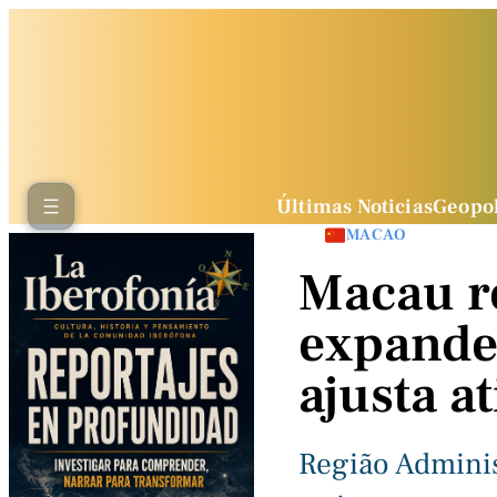
Últimas Noticias
Geopol
MACAO
Macau re
expande 
ajusta a
Região Adminis