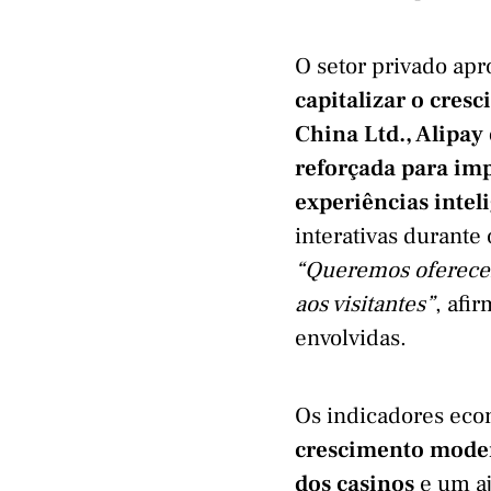
O setor privado ap
capitalizar o cres
China Ltd., Alipay
reforçada para im
experiências inteli
interativas durante
“Queremos oferecer
aos visitantes”
, afi
envolvidas.
Os indicadores ec
crescimento mode
dos casinos
e um aj