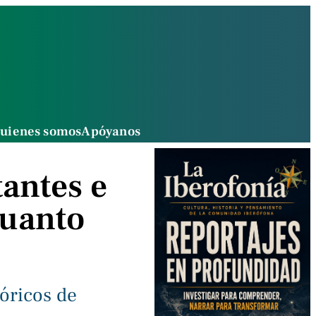
uienes somos
Apóyanos
tantes e
quanto
óricos de