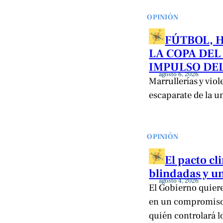
OPINIÓN
FÚTBOL, 
LA COPA DEL
IMPULSO DEL
agosto 6, 2026
Marrullerías y viol
escaparate de la u
OPINIÓN
El pacto c
blindadas y un
agosto 4, 2026
El Gobierno quiere 
en un compromiso 
quién controlará l