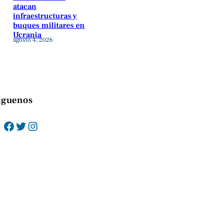
atacan
infraestructuras y
buques militares en
Ucrania
agosto 4, 2026
íguenos
Facebook
Twitter
Instagram