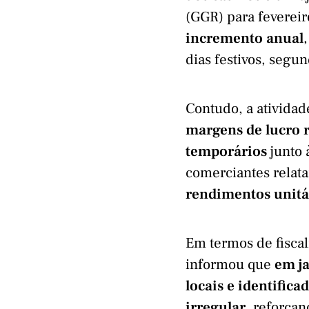
(GGR) para feverei
incremento anual
dias festivos, segun
Contudo, a atividad
margens de lucro 
temporários
junto 
comerciantes relat
rendimentos unitá
Em termos de fiscal
informou que
em j
locais e identific
irregular
, reforça