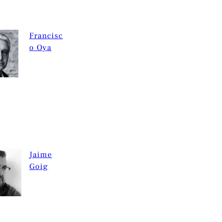
Francisc
o Oya
Jaime
Goig