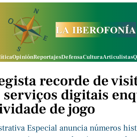
LA IBEROFONÍA
ítica
Opinión
Reportajes
Defensa
Cultura
Articulistas
Q
gista recorde de visi
serviços digitais en
tividade de jogo
trativa Especial anuncia números hist