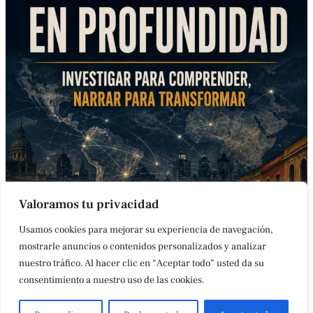
Valoramos tu privacidad
Usamos cookies para mejorar su experiencia de navegación,
mostrarle anuncios o contenidos personalizados y analizar
nuestro tráfico. Al hacer clic en “Aceptar todo” usted da su
CONTACTO
AVISO LEGAL
POLÍTICA DE COOKIES
ACCESIBILIDAD
consentimiento a nuestro uso de las cookies.
ÚLTIMAS NOTICIAS