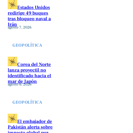
Estados Unidos
redirige 49 buques
tras bloqueo naval a
Irán
agosto 7, 2026
GEOPOLÍTICA
Corea del Norte
lanza proyectil no
identificado hacia el
mar de Japón
agosto 6, 2026
GEOPOLÍTICA
El embajador de
Pakistán alerta sobre
impacto global por