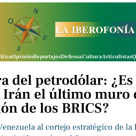
LA IBEROFONÍA
ítica
Opinión
Reportajes
Defensa
Cultura
Articulistas
Q
a del petrodólar: ¿Es 
 Irán el último muro 
ión de los BRICS?
 Venezuela al cortejo estratégico de la 