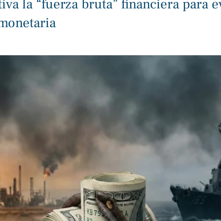
va la “fuerza bruta” financiera para ev
monetaria