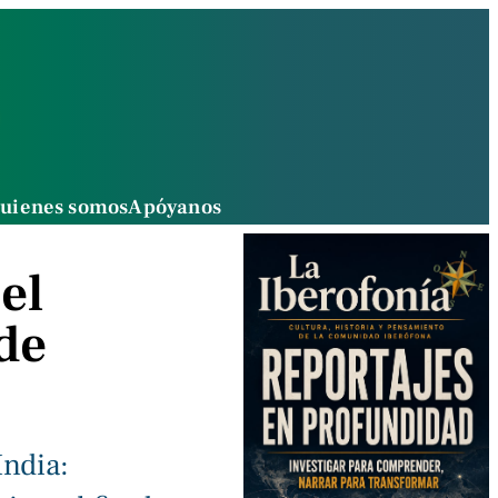
uienes somos
Apóyanos
el
de
India: