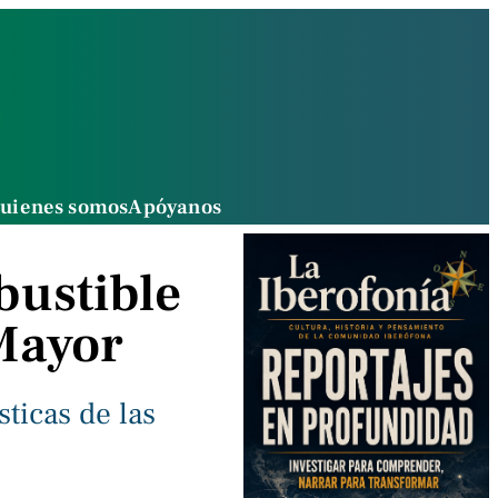
uienes somos
Apóyanos
bustible
Mayor
sticas de las