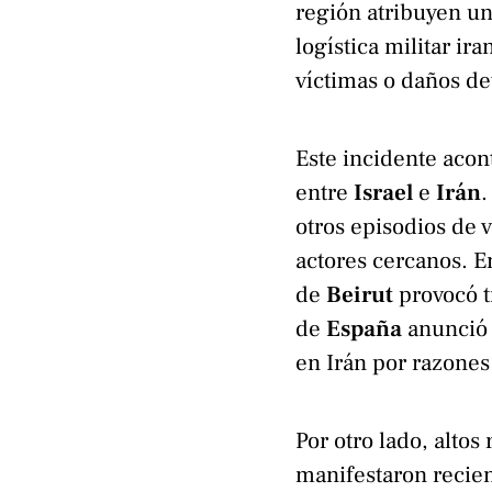
región atribuyen un
logística militar ir
víctimas o daños de
Este incidente acon
entre
Israel
e
Irán
.
otros episodios de 
actores cercanos. E
de
Beirut
provocó t
de
España
anunció 
en Irán por razones
Por otro lado, alto
manifestaron recien