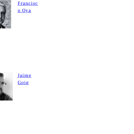
Francisc
o Oya
Jaime
Goig