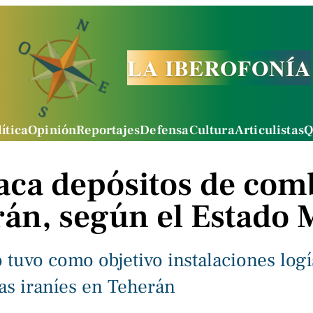
LA IBEROFONÍA
ítica
Opinión
Reportajes
Defensa
Cultura
Articulistas
Q
taca depósitos de com
rán, según el Estado 
 tuvo como objetivo instalaciones logí
s iraníes en Teherán