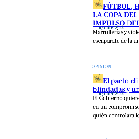
FÚTBOL, 
LA COPA DEL
IMPULSO DEL
agosto 6, 2026
Marrullerías y viol
escaparate de la u
OPINIÓN
El pacto c
blindadas y un
agosto 4, 2026
El Gobierno quiere 
en un compromiso 
quién controlará l