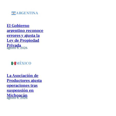
ARGENTINA
El Gobierno
argentino reconoce
errores y ajusta la
Ley de Propiedad
Privada
agosto 8, 2026
MÉXICO
La Asociación de
Productores ajusta
operaciones tras
suspensión en
Michoacán
agosto 8, 2026