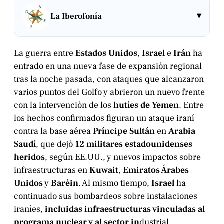
▾
La Iberofonía
La guerra entre
Estados Unidos
,
Israel
e
Irán
ha
entrado en una nueva fase de expansión regional
tras la noche pasada, con ataques que alcanzaron
varios puntos del Golfo y abrieron un nuevo frente
con la intervención de los
hutíes de Yemen
. Entre
los hechos confirmados figuran un ataque iraní
contra la base aérea
Príncipe Sultán
en
Arabia
Saudí
, que dejó
12 militares estadounidenses
heridos
, según EE.UU., y nuevos impactos sobre
infraestructuras en
Kuwait
,
Emiratos Árabes
Unidos
y
Baréin
. Al mismo tiempo,
Israel
ha
continuado sus bombardeos sobre instalaciones
iraníes,
incluidas infraestructuras vinculadas al
programa nuclear y al sector in
dustrial.