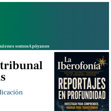
uienes somos
Apóyanos
tribunal
as
dicación