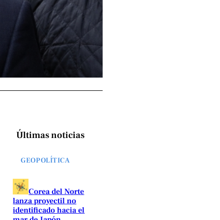
Últimas noticias
GEOPOLÍTICA
Corea del Norte
lanza proyectil no
identificado hacia el
mar de Japón