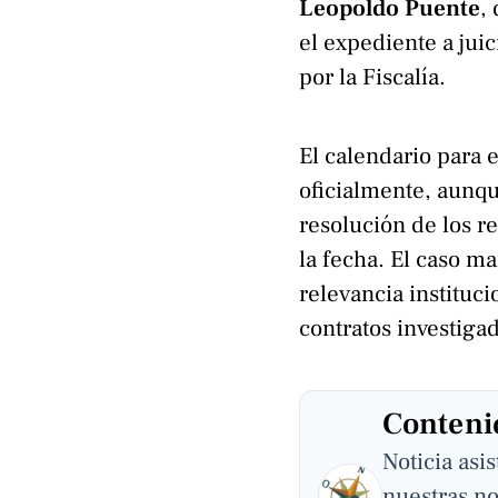
Leopoldo Puente
,
el expediente a jui
por la Fiscalía.
El calendario para e
oficialmente, aunqu
resolución de los r
la fecha. El caso m
relevancia instituci
contratos investiga
Contenid
Noticia asi
nuestras no