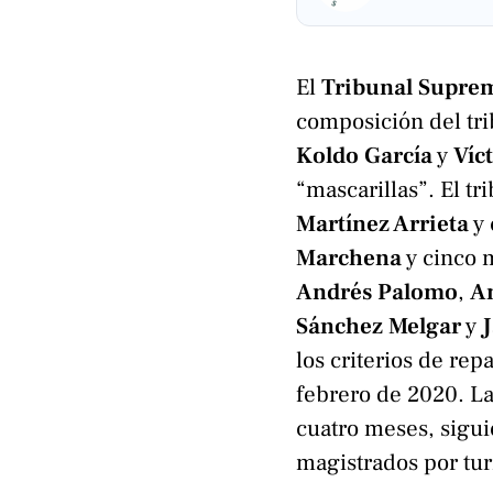
El
Tribunal Supre
composición del tr
Koldo García
y
Víc
“mascarillas”. El tr
Martínez Arrieta
y 
Marchena
y cinco m
Andrés Palomo
,
A
Sánchez Melgar
y
los criterios de rep
febrero de 2020. La
cuatro meses, sigu
magistrados por tu