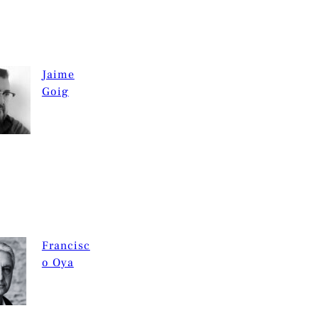
Jaime
Goig
Francisc
o Oya