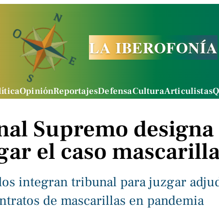
LA IBEROFONÍA
ítica
Opinión
Reportajes
Defensa
Cultura
Articulistas
Q
nal Supremo designa 
gar el caso mascarill
dos integran tribunal para juzgar adju
ontratos de mascarillas en pandemia