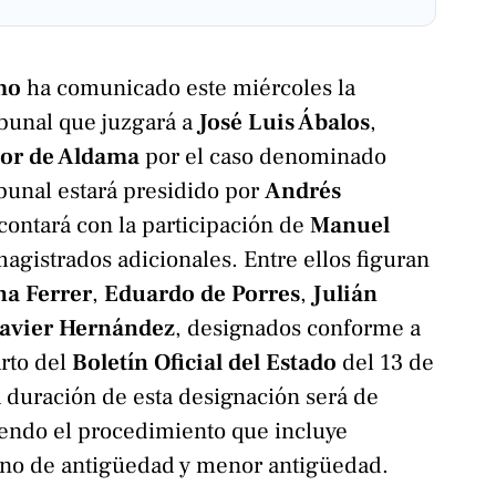
mo
ha comunicado este miércoles la
ibunal que juzgará a
José Luis Ábalos
,
tor de Aldama
por el caso denominado
ibunal estará presidido por
Andrés
contará con la participación de
Manuel
agistrados adicionales. Entre ellos figuran
na Ferrer
,
Eduardo de Porres
,
Julián
Javier Hernández
, designados conforme a
arto del
Boletín Oficial del Estado
del 13 de
 duración de esta designación será de
iendo el procedimiento que incluye
rno de antigüedad y menor antigüedad.