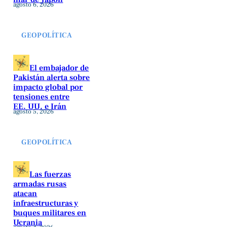
agosto 6, 2026
GEOPOLÍTICA
El embajador de
Pakistán alerta sobre
impacto global por
tensiones entre
EE. UU. e Irán
agosto 5, 2026
GEOPOLÍTICA
Las fuerzas
armadas rusas
atacan
infraestructuras y
buques militares en
Ucrania