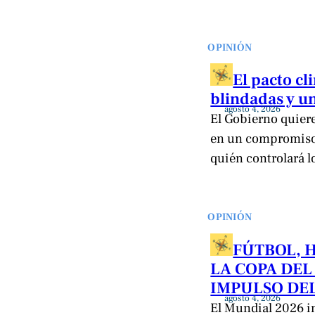
OPINIÓN
El pacto c
blindadas y un
agosto 4, 2026
El Gobierno quiere 
en un compromiso 
quién controlará l
OPINIÓN
FÚTBOL, 
LA COPA DEL
IMPULSO DEL
agosto 4, 2026
El Mundial 2026 im