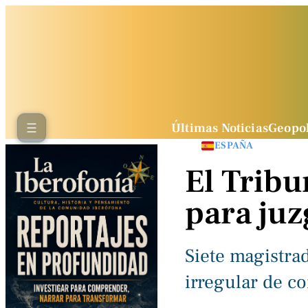
Últimas Noticias
Geopol
ESPAÑA
El Tribu
para juz
Siete magistra
irregular de c