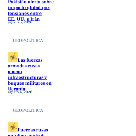
Pakistán alerta sobre
impacto global por
tensiones entre
EE. UU. e Irán
agosto 5, 2026
GEOPOLÍTICA
Las fuerzas
armadas rusas
atacan
infraestructuras y
buques militares en
Ucrania
agosto 4, 2026
GEOPOLÍTICA
Fuerzas rusas
amplían control