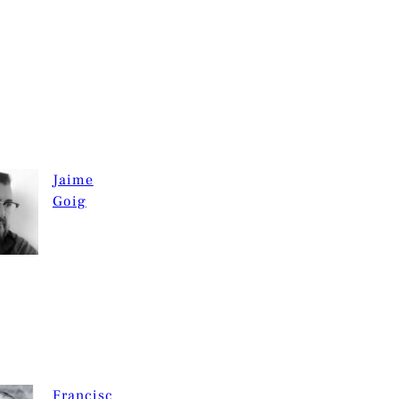
Jaime
Goig
Francisc