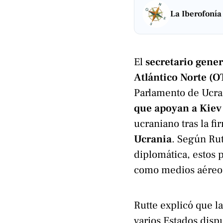
La Iberofonía
El
secretario gener
Atlántico Norte (
Parlamento de Ucra
que apoyan a Kiev
ucraniano tras la f
Ucrania
. Según Rut
diplomática, estos p
como medios aéreos
Rutte explicó que l
varios Estados disp