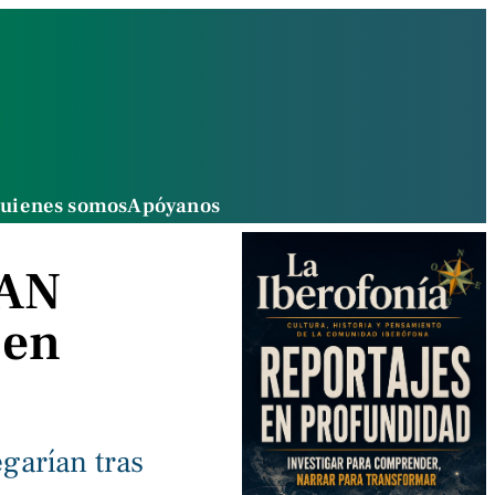
uienes somos
Apóyanos
TAN
 en
garían tras