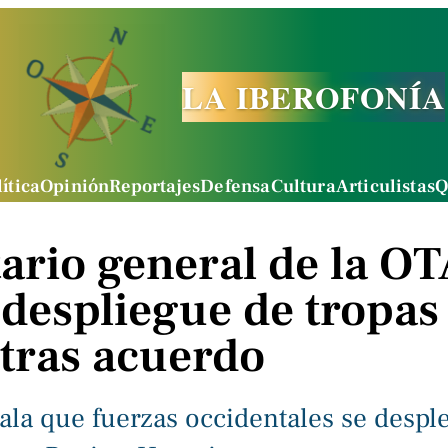
LA IBEROFONÍA
ítica
Opinión
Reportajes
Defensa
Cultura
Articulistas
Q
tario general de la O
despliegue de tropas
tras acuerdo
ala que fuerzas occidentales se desple