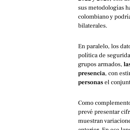
sus metodologías h
colombiano y podría
bilaterales.
En paralelo, los dat
política de segurid
grupos armados,
la
presencia
, con est
personas
el conjun
Como complemento a
prevé presentar cif
muestran variacion
anterior. En ese la