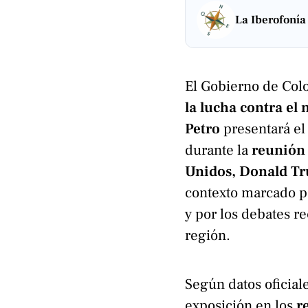
La Iberofonía
El Gobierno de Col
la lucha contra el 
Petro
presentará e
durante la
reunión 
Unidos, Donald T
contexto marcado p
y por los debates re
región.
Según datos oficial
exposición en los
r