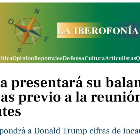
LA IBEROFONÍA
ítica
Opinión
Reportajes
Defensa
Cultura
Articulistas
Q
a presentará su bala
as previo a la reunió
ntes
pondrá a Donald Trump cifras de inca