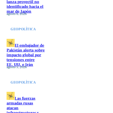
lanza proyectil no
identificado hacia el
mar de Japón
agosto 6, 2026
GEOPOLÍTICA
El embajador de
Pakistán alerta sobre
impacto global por
tensiones entre
EE. UU. e Irán
agosto 5, 2026
GEOPOLÍTICA
Las fuerzas
armadas rusas
atacan
infraestructuras y