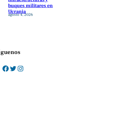
buques militares en
Ucrania
agosto 4, 2026
íguenos
Facebook
Twitter
Instagram