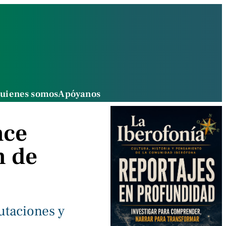
uienes somos
Apóyanos
nce
n de
utaciones y