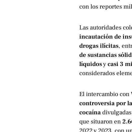
con los reportes mil
Las autoridades co
incautación de ins
drogas ilícitas
, ent
de sustancias sóli
líquidos
y
casi 3 m
considerados elemen
El intercambio con
controversia por l
cocaína
divulgadas 
que situaron en
2.6
2022 y 2023, con un