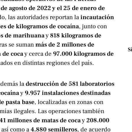
 de agosto de 2022 y el 25 de enero de
do, las autoridades reportan la
incautación
nes de kilogramos de cocaína
, junto con
os de marihuana
y
818 kilogramos de
ifras se suman
más de 2 millones de
S
 de coca
y cerca de
97.000 kilogramos de
dos en distintas regiones del país.
 además la
destrucción de 581 laboratorios
cocaína
y
9.957 instalaciones destinadas
e pasta base
, localizadas en zonas con
mías ilegales. Las operaciones también
41 millones de matas de coca
y
208.000
, así como a
4.880 semilleros
, de acuerdo