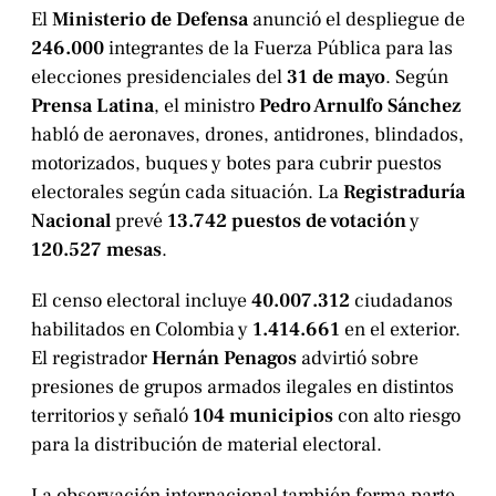
El
Ministerio de Defensa
anunció el despliegue de
246.000
integrantes de la Fuerza Pública para las
elecciones presidenciales del
31 de mayo
. Según
Prensa Latina
, el ministro
Pedro Arnulfo Sánchez
habló de aeronaves, drones, antidrones, blindados,
motorizados, buques y botes para cubrir puestos
electorales según cada situación. La
Registraduría
Nacional
prevé
13.742 puestos de votación
y
120.527 mesas
.
El censo electoral incluye
40.007.312
ciudadanos
habilitados en Colombia y
1.414.661
en el exterior.
El registrador
Hernán Penagos
advirtió sobre
presiones de grupos armados ilegales en distintos
territorios y señaló
104 municipios
con alto riesgo
para la distribución de material electoral.
La observación internacional también forma parte