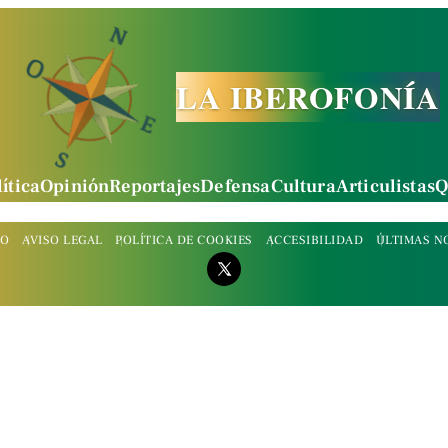
LA IBEROFONÍA
ítica
Opinión
Reportajes
Defensa
Cultura
Articulistas
Q
TO
AVISO LEGAL
POLÍTICA DE COOKIES
ACCESIBILIDAD
ÚLTIMAS N