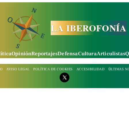
LA IBEROFONÍA
ítica
Opinión
Reportajes
Defensa
Cultura
Articulistas
Q
TO
AVISO LEGAL
POLÍTICA DE COOKIES
ACCESIBILIDAD
ÚLTIMAS N