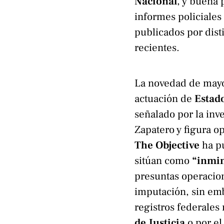
Nacional
, y buena
informes policiales
publicados por dist
recientes.
La novedad de mayor
actuación de
Estad
señalado por la inv
Zapatero y figura o
The Objective
ha pu
sitúan como
“inmi
presuntas operacio
imputación, sin em
registros federales
de Justicia
o por e