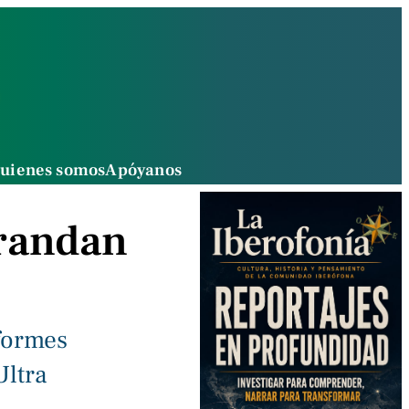
uienes somos
Apóyanos
grandan
nformes
Ultra