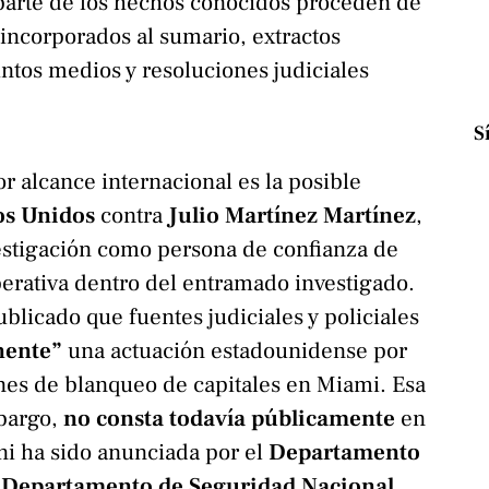
 parte de los hechos conocidos proceden de
 incorporados al sumario, extractos
intos medios y resoluciones judiciales
S
 alcance internacional es la posible
os Unidos
contra
Julio Martínez Martínez
,
estigación como persona de confianza de
perativa dentro del entramado investigado.
blicado que fuentes judiciales y policiales
nente”
una actuación estadounidense por
nes de blanqueo de capitales en Miami. Esa
bargo,
no consta todavía públicamente
en
 ni ha sido anunciada por el
Departamento
l
Departamento de Seguridad Nacional
.