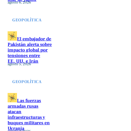
agosto 6, 2026
GEOPOLÍTICA
El embajador de
Pakistán alerta sobre
impacto global por
tensiones entre
EE. UU. e Irán
agosto 5, 2026
GEOPOLÍTICA
Las fuerzas
armadas rusas
atacan
infraestructuras y
buques militares en
Ucrania