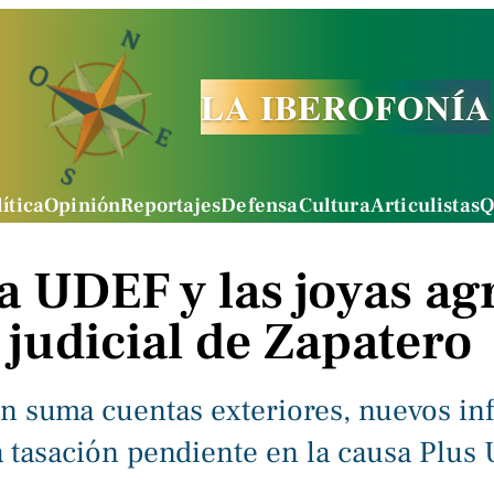
LA IBEROFONÍA
ítica
Opinión
Reportajes
Defensa
Cultura
Articulistas
Q
a UDEF y las joyas a
e judicial de Zapatero
ón suma cuentas exteriores, nuevos i
a tasación pendiente en la causa Plus 