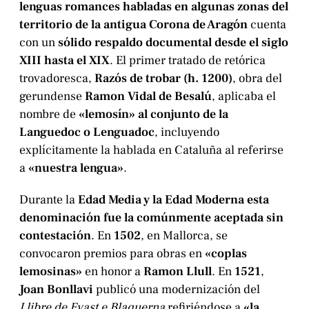
lenguas romances habladas en algunas zonas del
territorio de la antigua Corona de Aragón
cuenta
con un
sólido respaldo documental desde el siglo
XIII hasta el XIX
. El primer tratado de retórica
trovadoresca,
Razós de trobar (h. 1200)
, obra del
gerundense
Ramon Vidal de Besalú
, aplicaba el
nombre de
«lemosín» al conjunto de la
Languedoc o Lenguadoc
, incluyendo
explícitamente la hablada en Cataluña al referirse
a
«nuestra lengua»
.
Durante la
Edad Media y la Edad Moderna esta
denominación fue la comúnmente aceptada sin
contestación
. En
1502
, en Mallorca, se
convocaron premios para obras en
«coplas
lemosinas»
en honor a
Ramon Llull
. En
1521
,
Joan Bonllavi
publicó una modernización del
Llibre de Evast e Blaquerna
refiriéndose a
«la