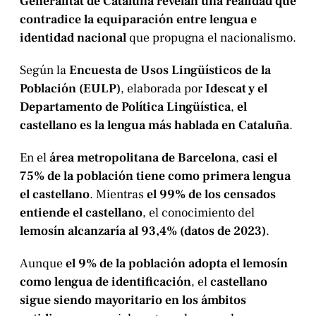
Generalitat de Cataluña revelan una realidad que
contradice la equiparación entre lengua e
identidad nacional
que propugna el nacionalismo.
Según la
Encuesta de Usos Lingüísticos de la
Población (EULP)
, elaborada por
Idescat y el
Departamento de Política Lingüística
,
el
castellano es la lengua más hablada en Cataluña
.
En el
área metropolitana de Barcelona
,
casi el
75% de la población tiene como primera lengua
el castellano
. Mientras
el 99% de los censados
entiende el castellano
, el conocimiento del
lemosín alcanzaría al 93,4% (datos de 2023)
.
Aunque
el 9% de la población adopta el lemosín
como lengua de identificación
, el
castellano
sigue siendo mayoritario en los ámbitos