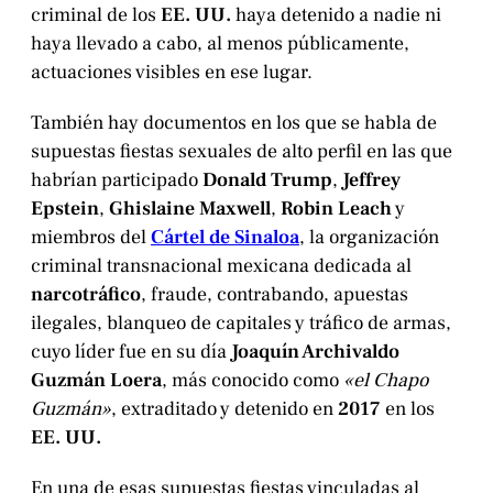
criminal de los
EE. UU.
haya detenido a nadie ni
haya llevado a cabo, al menos públicamente,
actuaciones visibles en ese lugar.
También hay documentos en los que se habla de
supuestas fiestas sexuales de alto perfil en las que
habrían participado
Donald Trump
,
Jeffrey
Epstein
,
Ghislaine Maxwell
,
Robin Leach
y
miembros del
Cártel de Sinaloa
, la organización
criminal transnacional mexicana dedicada al
narcotráfico
, fraude, contrabando, apuestas
ilegales, blanqueo de capitales y tráfico de armas,
cuyo líder fue en su día
Joaquín Archivaldo
Guzmán Loera
, más conocido como
«el Chapo
Guzmán»
, extraditado y detenido en
2017
en los
EE. UU.
En una de esas supuestas fiestas vinculadas al