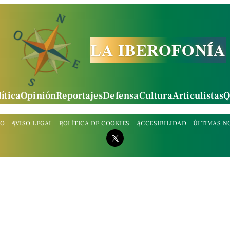
LA IBEROFONÍA
ítica
Opinión
Reportajes
Defensa
Cultura
Articulistas
Q
TO
AVISO LEGAL
POLÍTICA DE COOKIES
ACCESIBILIDAD
ÚLTIMAS N