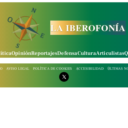
LA IBEROFONÍA
ítica
Opinión
Reportajes
Defensa
Cultura
Articulistas
Q
TO
AVISO LEGAL
POLÍTICA DE COOKIES
ACCESIBILIDAD
ÚLTIMAS N