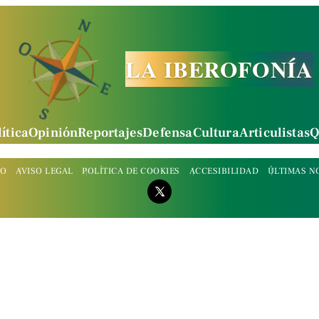
LA IBEROFONÍA
ítica
Opinión
Reportajes
Defensa
Cultura
Articulistas
Q
TO
AVISO LEGAL
POLÍTICA DE COOKIES
ACCESIBILIDAD
ÚLTIMAS N